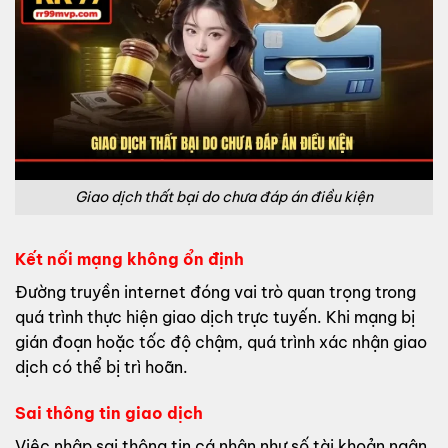
Giao dịch thất bại do chưa đáp án điều kiện
Kết nối mạng không ổn định
Đường truyền internet đóng vai trò quan trọng trong
quá trình thực hiện giao dịch trực tuyến. Khi mạng bị
gián đoạn hoặc tốc độ chậm, quá trình xác nhận giao
dịch có thể bị trì hoãn.
Sai thông tin giao dịch
Việc nhập sai thông tin cá nhân như số tài khoản ngân