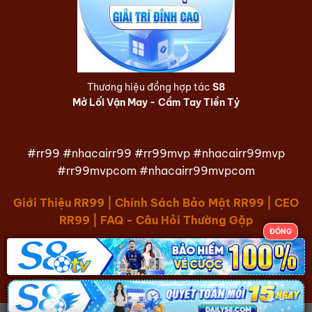
Thương hiệu đồng hợp tác
S8
Mở Lối Vận May - Cầm Tay Tiền Tỷ
#rr99 #nhacairr99 #rr99mvp #nhacairr99mvp
#rr99mvpcom #nhacairr99mvpcom
Giới Thiệu RR99
|
Chính Sách Bảo Mật RR99
|
CEO
RR99
|
FAQ - Câu Hỏi Thường Gặp
ĐÓNG