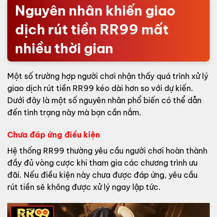
Nguyên nhân khiến giao
dịch rút tiền RR99 mất
nhiều thời gian
Một số trường hợp người chơi nhận thấy quá trình xử lý
giao dịch rút tiền RR99 kéo dài hơn so với dự kiến.
Dưới đây là một số nguyên nhân phổ biến có thể dẫn
đến tình trạng này mà bạn cần nắm.
Chưa đáp ứng điều kiện
Hệ thống RR99 thường yêu cầu người chơi hoàn thành
đầy đủ vòng cược khi tham gia các chương trình ưu
đãi. Nếu điều kiện này chưa được đáp ứng, yêu cầu
rút tiền sẽ không được xử lý ngay lập tức.