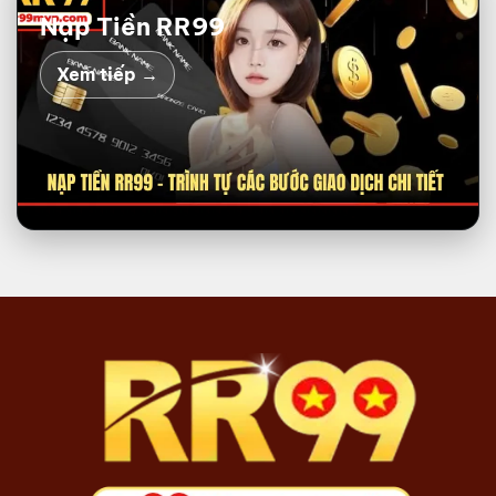
Nạp Tiền RR99
Xem tiếp →