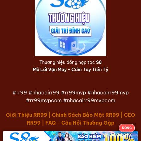
Thương hiệu đồng hợp tác
S8
Mở Lối Vận May - Cầm Tay Tiền Tỷ
#rr99 #nhacairr99 #rr99mvp #nhacairr99mvp
#rr99mvpcom #nhacairr99mvpcom
Giới Thiệu RR99
|
Chính Sách Bảo Mật RR99
|
CEO
RR99
|
FAQ - Câu Hỏi Thường Gặp
ĐÓNG