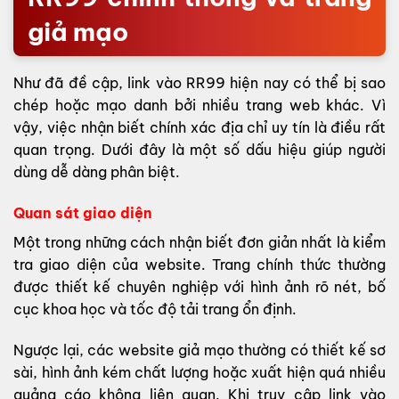
giả mạo
Như đã đề cập, link vào RR99 hiện nay có thể bị sao
chép hoặc mạo danh bởi nhiều trang web khác. Vì
vậy, việc nhận biết chính xác địa chỉ uy tín là điều rất
quan trọng. Dưới đây là một số dấu hiệu giúp người
dùng dễ dàng phân biệt.
Quan sát giao diện
Một trong những cách nhận biết đơn giản nhất là kiểm
tra giao diện của website. Trang chính thức thường
được thiết kế chuyên nghiệp với hình ảnh rõ nét, bố
cục khoa học và tốc độ tải trang ổn định.
Ngược lại, các website giả mạo thường có thiết kế sơ
sài, hình ảnh kém chất lượng hoặc xuất hiện quá nhiều
quảng cáo không liên quan. Khi truy cập link vào