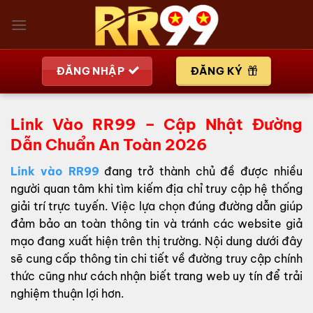
Bỏ
qua
nội
dung
ĐĂNG NHẬP
ĐĂNG KÝ
Link Vào RR99 – Cập Nhật Đường
Dẫn Chuẩn An Toàn 2026
Link vào RR99
đang trở thành chủ đề được nhiều
người quan tâm khi tìm kiếm địa chỉ truy cập hệ thống
giải trí trực tuyến. Việc lựa chọn đúng đường dẫn giúp
đảm bảo an toàn thông tin và tránh các website giả
mạo đang xuất hiện trên thị trường. Nội dung dưới đây
sẽ cung cấp thông tin chi tiết về đường truy cập chính
thức cũng như cách nhận biết trang web uy tín để trải
nghiệm thuận lợi hơn.