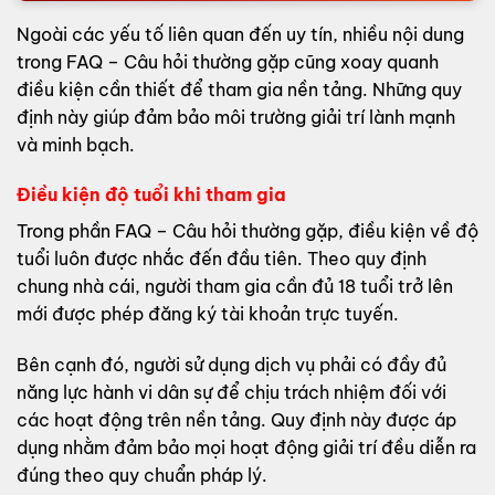
Ngoài các yếu tố liên quan đến uy tín, nhiều nội dung
trong FAQ – Câu hỏi thường gặp cũng xoay quanh
điều kiện cần thiết để tham gia nền tảng. Những quy
định này giúp đảm bảo môi trường giải trí lành mạnh
và minh bạch.
Điều kiện độ tuổi khi tham gia
Trong phần FAQ – Câu hỏi thường gặp, điều kiện về độ
tuổi luôn được nhắc đến đầu tiên. Theo quy định
chung nhà cái, người tham gia cần đủ 18 tuổi trở lên
mới được phép đăng ký tài khoản trực tuyến.
Bên cạnh đó, người sử dụng dịch vụ phải có đầy đủ
năng lực hành vi dân sự để chịu trách nhiệm đối với
các hoạt động trên nền tảng. Quy định này được áp
dụng nhằm đảm bảo mọi hoạt động giải trí đều diễn ra
đúng theo quy chuẩn pháp lý.