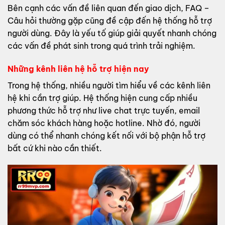
Bên cạnh các vấn đề liên quan đến giao dịch, FAQ –
Câu hỏi thường gặp cũng đề cập đến hệ thống hỗ trợ
người dùng. Đây là yếu tố giúp giải quyết nhanh chóng
các vấn đề phát sinh trong quá trình trải nghiệm.
Những kênh liên hệ hỗ trợ hiện nay
Trong hệ thống, nhiều người tìm hiểu về các kênh liên
hệ khi cần trợ giúp. Hệ thống hiện cung cấp nhiều
phương thức hỗ trợ như live chat trực tuyến, email
chăm sóc khách hàng hoặc hotline. Nhờ đó, người
dùng có thể nhanh chóng kết nối với bộ phận hỗ trợ
bất cứ khi nào cần thiết.