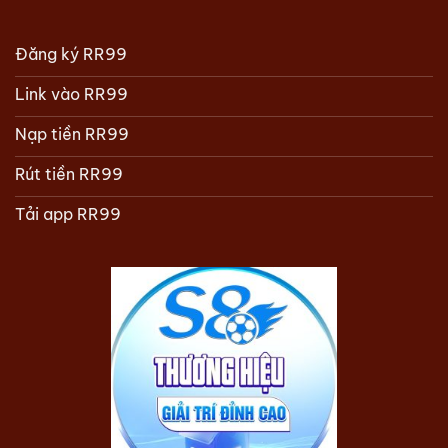
Đăng ký RR99
Link vào RR99
Nạp tiền RR99
Rút tiền RR99
Tải app RR99