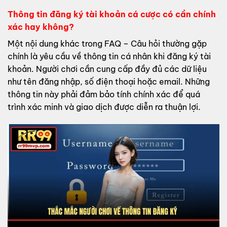
Thông tin đăng ký tài khoản cá cược có cần chính
xác hay không?
Một nội dung khác trong FAQ – Câu hỏi thường gặp
chính là yêu cầu về thông tin cá nhân khi đăng ký tài
khoản. Người chơi cần cung cấp đầy đủ các dữ liệu
như tên đăng nhập, số điện thoại hoặc email. Những
thông tin này phải đảm bảo tính chính xác để quá
trình xác minh và giao dịch được diễn ra thuận lợi.